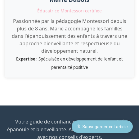
Éducatrice Montessori certifiée
Passionnée par la pédagogie Montessori depuis
plus de 8 ans, Marie accompagne les familles
dans l'épanouissement des enfants à travers une
approche bienveillante et respectueuse du
développement naturel.
Expertise :
Spécialisée en développement de l'enfant et
parentalité positive
Votre guide de confiance pour une parentalité
🔖 Sauvegarder cet article
épanouie et bienveillante. Accompagnez votre enfant
avec nos conseils d'experts.