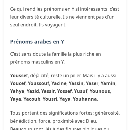
Ce qui rend les prénoms en Y si intéressants, c’est
leur diversité culturelle. Ils ne viennent pas d’un
seul endroit. Ils voyagent.
Prénoms arabes en Y
C’est sans doute la famille la plus riche en
prénoms masculins en Y.
Youssef
, déjà cité, reste un pilier. Mais il y a aussi
Youcef
,
Youssouf
,
Yacine
,
Yassin
,
Yaser
,
Yamin
,
Yahya
,
Yazid
,
Yassir
,
Yossef
,
Yusuf
,
Younous
,
Yaya
,
Yacoub
,
Yousri
,
Yaya
,
Youhanna
.
Tous portent des significations fortes: générosité,
bénédiction, force, proximité avec Dieu.
Beaucoup sont liés à des figures bibliques ou